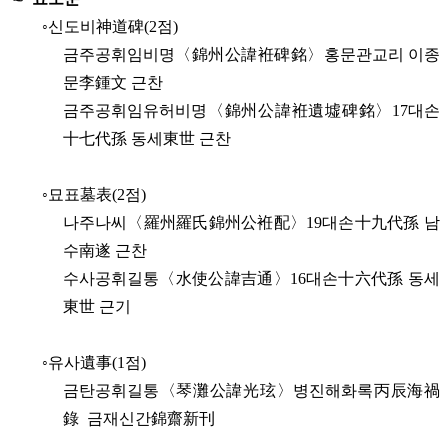
◦신도비神道碑(2점)
금주공휘임비명〈錦州公諱袵碑銘〉홍문관교리 이종
문李鍾文 근찬
금주공휘임유허비명〈錦州公諱袵遺墟碑銘〉17대손
十七代孫 동세東世 근찬
◦묘표墓表(2점)
나주나씨〈羅州羅氏錦州公袵配〉19대손十九代孫 남
수南遂 근찬
수사공휘길통〈水使公諱吉通〉16대손十六代孫 동세
東世 근기
◦유사遺事(1점)
금탄공휘길통〈琴灘公諱光玹〉병진해화록丙辰海禍
錄 금재신간錦齋新刊