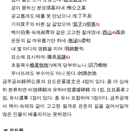
공이 묻히신 분묘墳墓라네 /惟公之墓
공교롭게도 때를 못 만났으나 /生丁不辰
기자箕子의 바른 삶 같았으며 /
箕子
明夷
2)
3)
백이伯夷·숙제叔齊와 같은 고고한 절개였네 /
西山
孤節
4)
은둔의 길 여유롭기만 하네 /
衡泌
委蛇
5)
내 몇 마디의 명銘을 지어 /我銘數句
묘소에 표시하여 /庸表
泉隧
6)
초동목수
樵童牧牧
에게 당부하노니 /詔乃樵牧
7)
무너뜨려도 부수어도 아니 된다 /勿隤勿弛
금주공파錦州公派의 묘도문墓道文은 4점이 있다. 좀 더 상세
히 분류하면 비명碑銘과 유허비명遺墟碑銘 각 1점, 묘표墓表 2
점, 유사遺事 1점이 있다. 총 유사 포함하여 5점이다. 금주공께
서 백이·숙제와 같이 고고한 절개로 은둔의 길을 걸어서일까
많은 인물이 배출되지는 못하였다.
☞ 묘도문