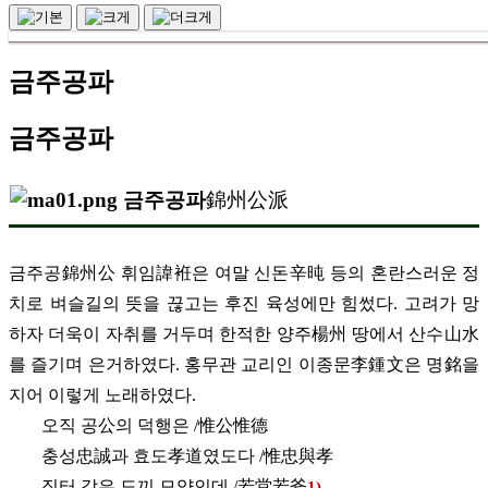
금주공파
금주공파
금주공파
錦州公派
금주공錦州公 휘임諱袵은 여말 신돈辛旽 등의 혼란스러운 정
치로 벼슬길의 뜻을 끊고는 후진 육성에만 힘썼다. 고려가 망
하자 더욱이 자취를 거두며 한적한 양주楊州 땅에서 산수山水
를 즐기며 은거하였다. 홍무관 교리인 이종문李鍾文은 명銘을
지어 이렇게 노래하였다.
오직 공公의 덕행은 /惟公惟德
충성忠誠과 효도孝道였도다 /惟忠與孝
집터 같은 도끼 모양인데 /
若堂若斧
1)